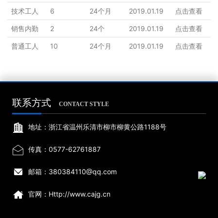
技术工人
6
24个月
2019.01.19
点击查看
销售内勤
2
24个
2019.01.19
点击查看
普通工人
10
24个月
2019.01.19
点击查看
联系方式
CONTACT STYLE

地址：浙江省温州乐清市柳市柳黄公路1188号

传真：0577-62761887

邮箱：380384110@qq.com

官网：Http://www.cajg.cn